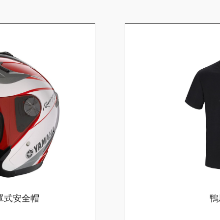
4半罩式安全帽
鴨