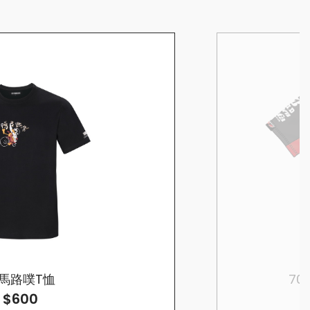
馬路噗T恤
70周
$600