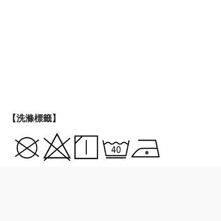
【洗滌標籤】