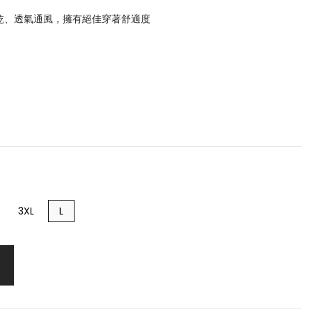
乾、透氣通風，擁有絕佳穿著舒適度
3XL
L