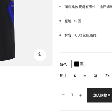
面料柔軟親膚有彈性、排汗速
產地 : 中國
材質 : 100%聚脂纖維
黑
顏色
尺寸
S
M
XL
2XL
-
+
加入購物車