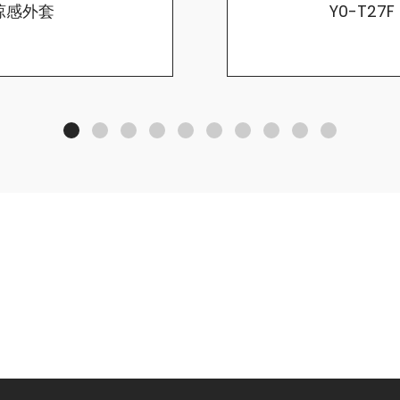
曬涼感外套
Y0-T27