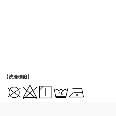
【洗滌標籤】