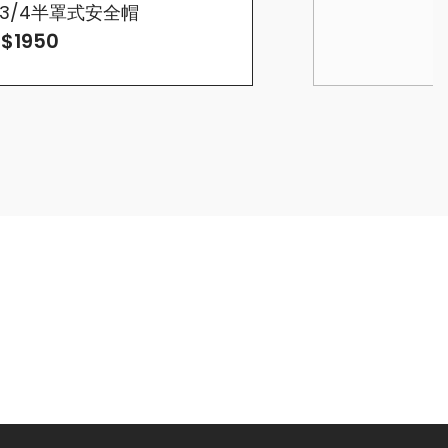
F 3/4半罩式安全帽
$1950