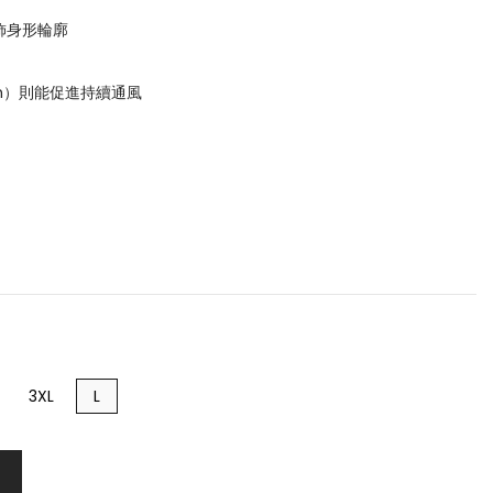
飾身形輪廓
sh）則能促進持續通風
3XL
L