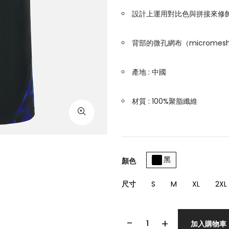
設計上運用對比色與拼接來修
背部的微孔網布（microme
產地 : 中國
材質 : 100%聚脂纖維
黑
顏色
尺寸
S
M
XL
2XL
-
+
加入購物車