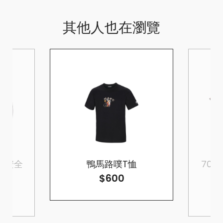
其他人也在瀏覽
罩式安全
鴨馬路噗T恤
70周年
$600