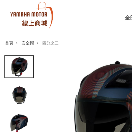
全
首頁
安全帽
四分之三
>
>