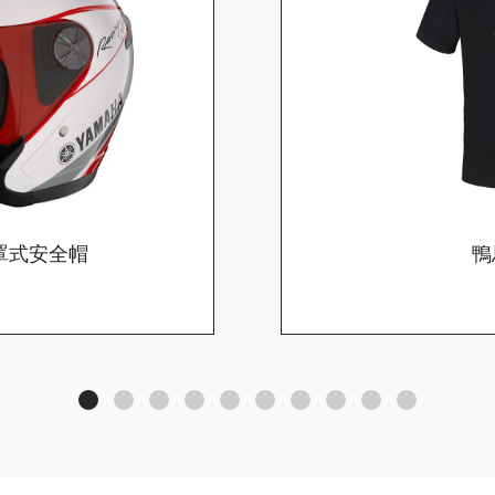
4半罩式安全帽
鴨