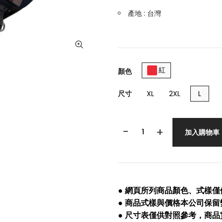
產地 : 台灣
紅
顏色
尺寸
XL
2XL
L
-
+
加入購物車
● 網頁所列商品顏色、式樣
● 商品式樣與價格本公司保
● 尺寸表僅供對照參考，商