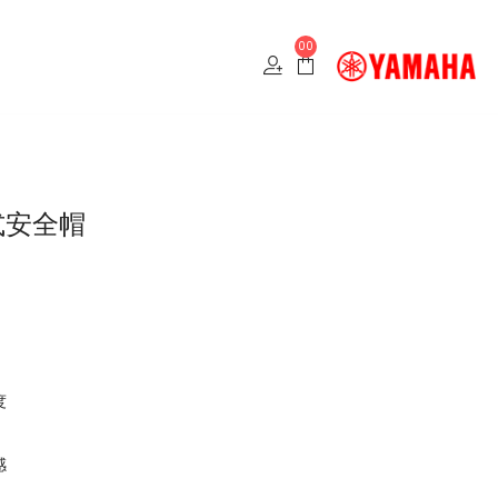
00
罩式安全帽
度
感