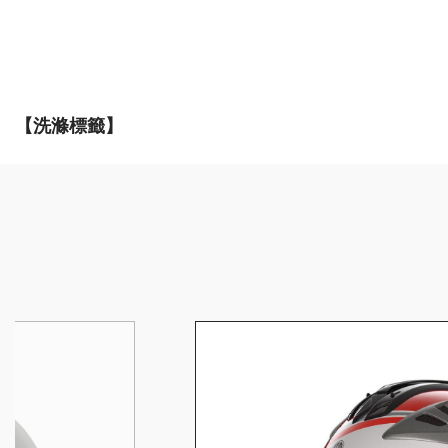
【洗滌標籤】