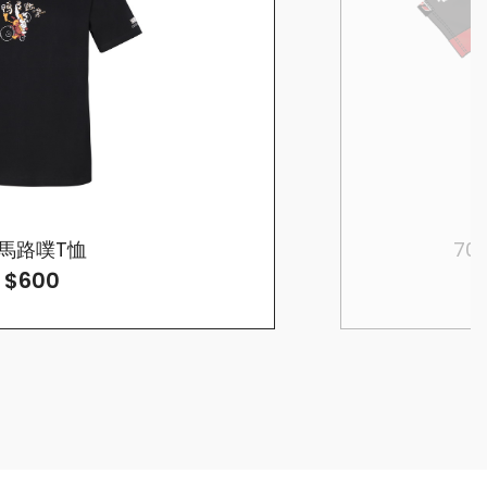
馬路噗T恤
70周
$600