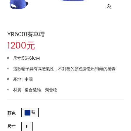
YR5001賽車帽
1200元
尺寸:56~61CM
這款帽子具有高透氣性，不對稱的顏色營造出街頭的感覺
產地 : 中國
材質 : 複合繊維、聚合物
藍
顏色
尺寸
F