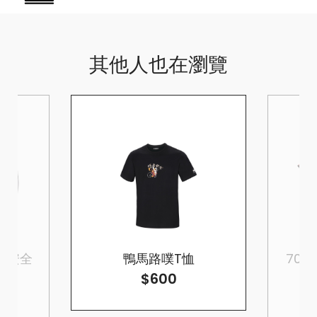
其他人也在瀏覽
罩式安全
鴨馬路噗T恤
70周年
$600