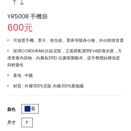
YR5008 手機袋
600元
可放置手機、票卡、衛生紙、票券等隨身小物，外出輕便首選
採用CORDURA杜比紋尼龍，正面搭配透明EVA防潑水膜，方
便查看內容物，內層為210D 抗撕裂聚酯布，提升整體結構強度
與輕量性
產地 : 中國
材質 : 外層:100%尼龍 內襯:100%聚脂纖
藍
顏色
尺寸
F