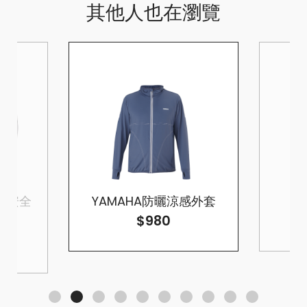
其他人也在瀏覽
罩式安全
YAMAHA防曬涼感外套
$980