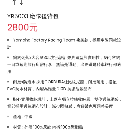
YR5003 廠隊後背包
2800元
Yamaha Factory Racing Team 複製款，採用車隊同款設
計
簡約俐落x大容量30L:方形設計兼具造型與實用性，約可容納
一日或短期旅行所需行李，無論是通勤、出差還是騎車旅行都適
用
耐磨x防潑水:採用CORDURA杜比紋尼龍，耐磨耐用，搭配
PVC防水材質，內層為輕量 210D 抗撕裂聚酯布
貼心實用收納設計，上蓋有獨立拉鍊收納層、雙側透氣網袋，
背部採用透氣網布設計，減少悶熱感，肩背帶也可調整長度
產地 : 中國
材質 : 外層:100%尼龍 內襯:100%聚脂纖