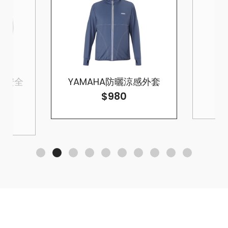
罩式安全
YAMAHA防曬涼感外套
$980