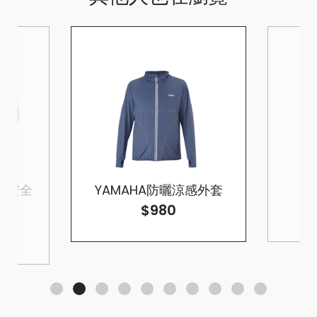
罩式安全
YAMAHA防曬涼感外套
$980