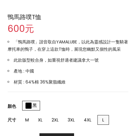
鴨馬路噗T恤
600元
「鴨馬路噗」諧音取自YAMALUBE，以此為靈感設計一隻騎著
摩托車的鴨子，在穿上這款T恤時，展現您幽默又個性的風采
此款版型較合身，如重視舒適者建議拿大一號
產地 : 中國
材質 : 64%棉 36%聚脂纖維
黑
顏色
尺寸
M
XL
2XL
3XL
4XL
L