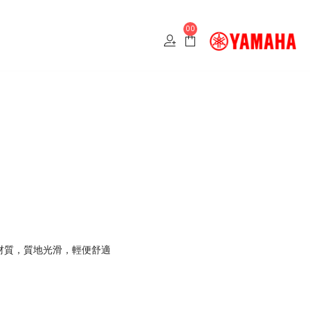
00
材質，質地光滑，輕便舒適