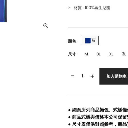
材質 : 100%再生尼龍
藍
顏色
尺寸
M
BL
XL
3L
-
+
加入購物車
● 網頁所列商品顏色、式樣
● 商品式樣與價格本公司保
● 尺寸表僅供對照參考，商