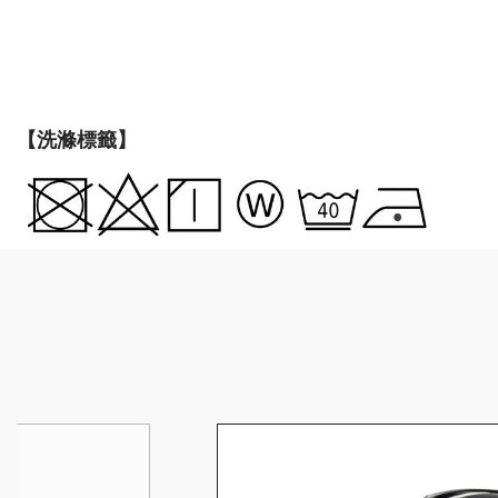
【洗滌標籤】