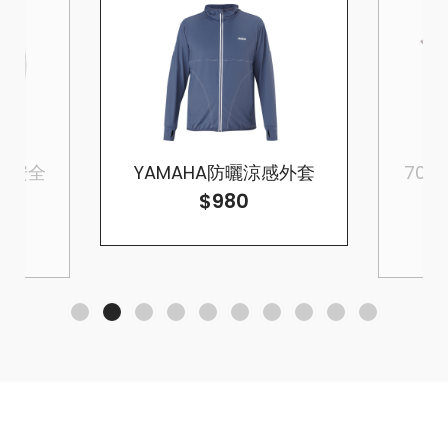
罩式安全
YAMAHA防曬涼感外套
70周年
$980