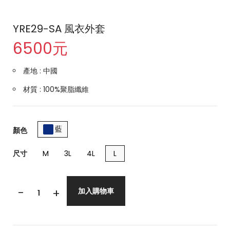
YRE29-SA 風衣外套
6500元
產地 : 中國
材質 : 100%聚脂纖維
藍
顏色
尺寸
M
3L
4L
L
-
+
加入購物車