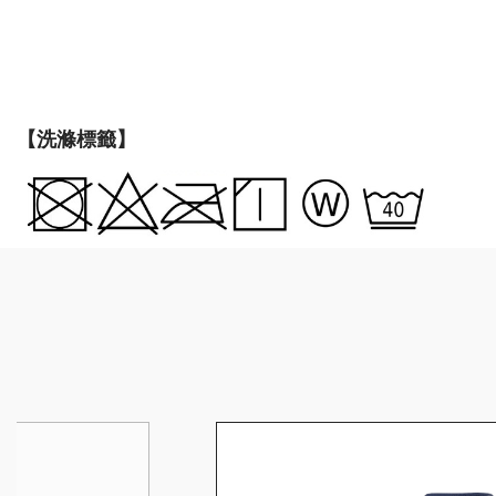
【洗滌標籤】