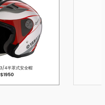
F 3/4半罩式安全帽
$1950