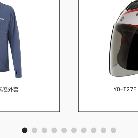
曬涼感外套
Y0-T27