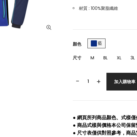
材質 : 100%聚脂纖維
藍
顏色
尺寸
M
BL
XL
3L
-
+
加入購物車
● 網頁所列商品顏色、式樣
● 商品式樣與價格本公司保
● 尺寸表僅供對照參考，商