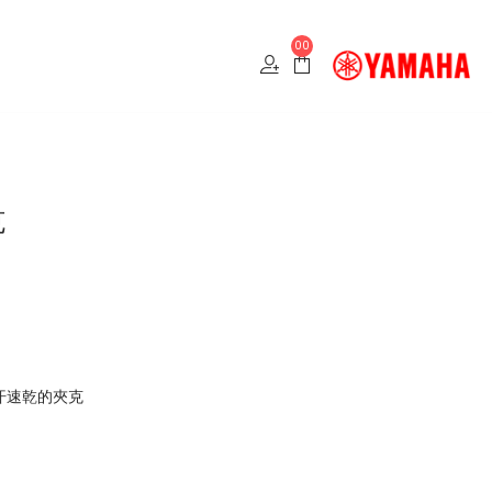
00
克
汗速乾的夾克