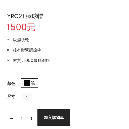
YRC21 棒球帽
1500元
吸濕快乾
後有鬆緊調節帶
材質 : 100%聚脂纖維
黑
顏色
尺寸
F
-
+
加入購物車