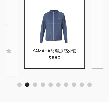
罩式安全
YAMAHA防曬涼感外套
$980