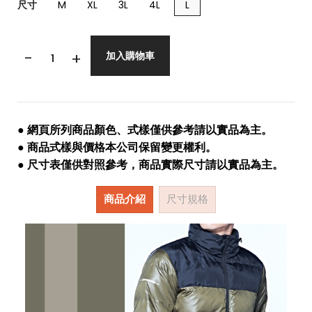
尺寸
M
XL
3L
4L
L
-
+
加入購物車
● 網頁所列商品顏色、式樣僅供參考請以實品為主。
● 商品式樣與價格本公司保留變更權利。
● 尺寸表僅供對照參考，商品實際尺寸請以實品為主。
商品介紹
尺寸規格