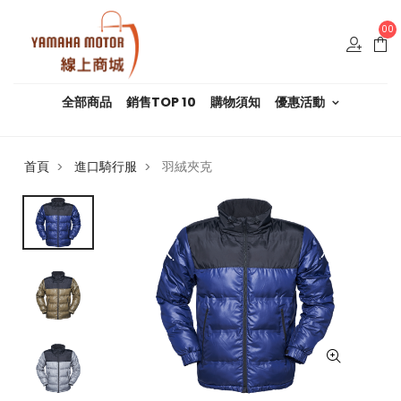
00
全部商品
銷售TOP 10
購物須知
優惠活動
首頁
進口騎行服
羽絨夾克
>
>