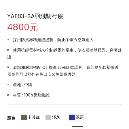
YAF83-SA羽絨騎行服
4800元
採用防風布料無縫縫製，防止冬季冷空氣進入
使用抗靜電材料來抑制靜電的產生，使衣服整體輕盈、穿著舒
適
肩部和肘部標配 CE 標準 LEVEL1 軟護具、背部標配軟墊保護
器並且可以額外在胸口安裝胸部保護器
產地 : 中國
材質 : 100%聚脂纖維
卡其綠
淺灰
深藍
顏色