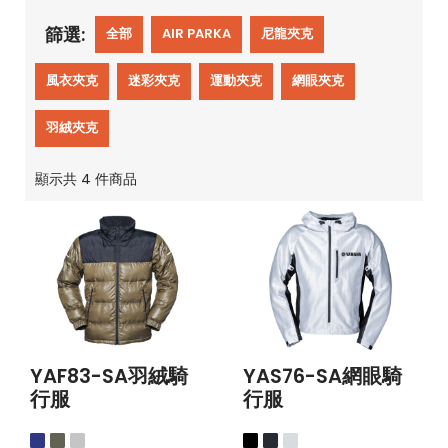
篩選:
全部
AIR PARKA
尼龍夾克
風衣夾克
迷彩夾克
運動夾克
網眼夾克
羽絨夾克
顯示共 4
件商品
YAF83-SA羽絨騎
YAS76-SA網眼騎
行服
行服