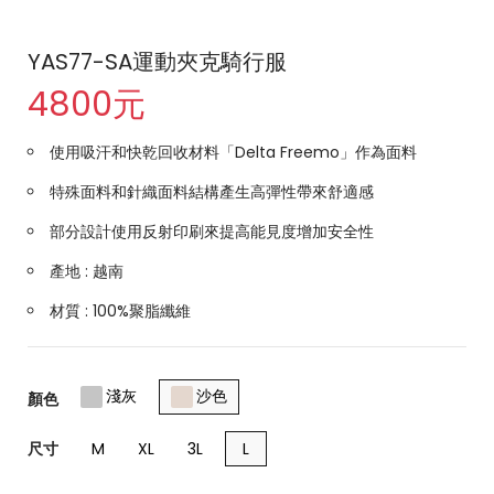
YAS77-SA運動夾克騎行服
4800元
使用吸汗和快乾回收材料「Delta Freemo」作為面料
特殊面料和針織面料結構產生高彈性帶來舒適感
部分設計使用反射印刷來提高能見度增加安全性
產地 : 越南
材質 : 100%聚脂纖維
淺灰
沙色
顏色
尺寸
M
XL
3L
L