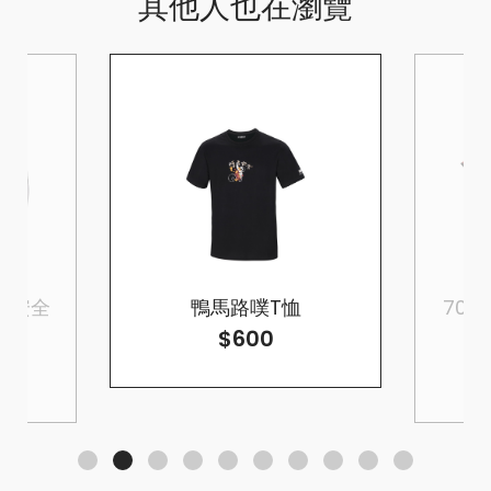
其他人也在瀏覽
罩式安全
鴨馬路噗T恤
70周年
$600