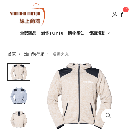
00
全部商品
銷售TOP 10
購物須知
優惠活動
首頁
進口騎行服
運動夾克
>
>